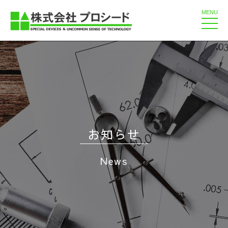
MENU
toggle
naviga
お知らせ
News