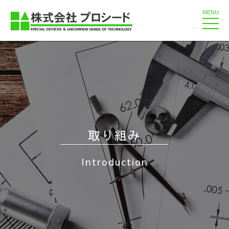
MENU
toggle
naviga
取り組み
Introduction